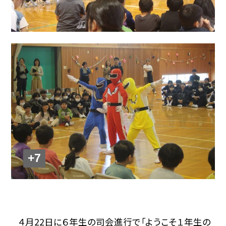
+7
４月
22
日に６年生の司会進行で「ようこそ１年生の